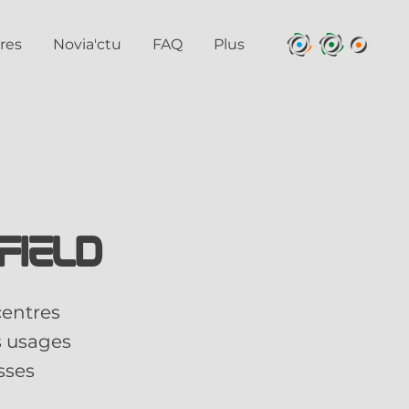
res
Novia'ctu
FAQ
Plus
field
 centres
s usages
sses