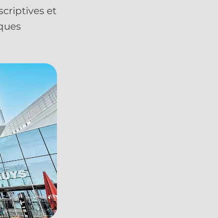
criptives et
iques