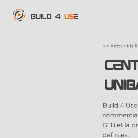
BUILD 4
US
E
<< Retour à la l
Cen
Unib
Build 4 Use 
commerciau
GTB et la p
définies.