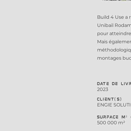
Build 4 Use a 
Unibail Rodamc
pour atteindre 
Mais également
méthodologique
montages bud
Date de liv
2023
Client(s)
ENGIE SOLUT
Surface m² 
500 000 m²