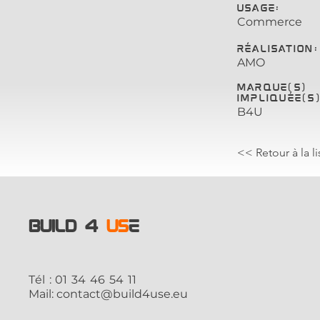
usage:
Commerce
Réalisation:
AMO
Marque(s)
impliquée(s
B4U
<< Retour à la l
BUILD 4
US
E
Tél : 01 34 46 54 11
Mail:
contact@build4use.eu